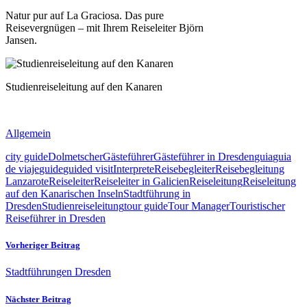
Natur pur auf La Graciosa. Das pure
Reisevergnügen – mit Ihrem Reiseleiter Björn
Jansen.
Studienreiseleitung auf den Kanaren
Allgemein
city guide
Dolmetscher
Gästeführer
Gästeführer in Dresden
guia
guia
de viaje
guide
guided visit
Interprete
Reisebegleiter
Reisebegleitung
Lanzarote
Reiseleiter
Reiseleiter in Galicien
Reiseleitung
Reiseleitung
auf den Kanarischen Inseln
Stadtführung in
Dresden
Studienreiseleitung
tour guide
Tour Manager
Touristischer
Reiseführer in Dresden
Vorheriger Beitrag
Stadtführungen Dresden
Nächster Beitrag